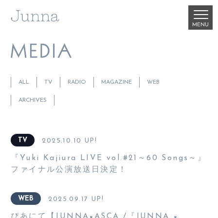
ALL
TV
RADIO
MAGAZINE
WEB
ARCHIVES
TV
2025.10.10 UP!
『Yuki Kajiura LIVE vol.#21～60 Songs～』
ファイナル公演放送日決定！
WEB
2025.09.17 UP!
ぴあにて【JUNNA×ASCA /『JUNNA ×