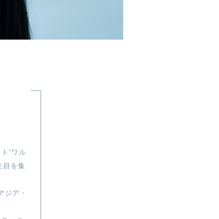
ト”ワル
注目を集
アジア・