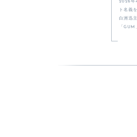
2026
ト名義を
白洲迅
「GU