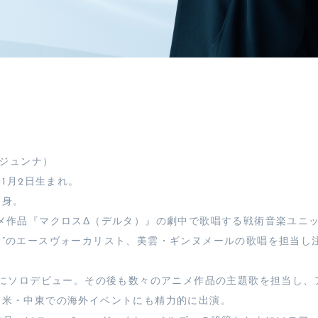
a（ジュンナ）
年11月2日生まれ。
出身。
ニメ作品『マクロスΔ（デルタ）』の劇中で歌唱する戦術音楽ユニッ
レ”のエースヴォーカリスト、美雲・ギンヌメールの歌唱を担当し
6月にソロデビュー。その後も数々のアニメ作品の主題歌を担当し、
南米・中東での海外イベントにも精力的に出演。