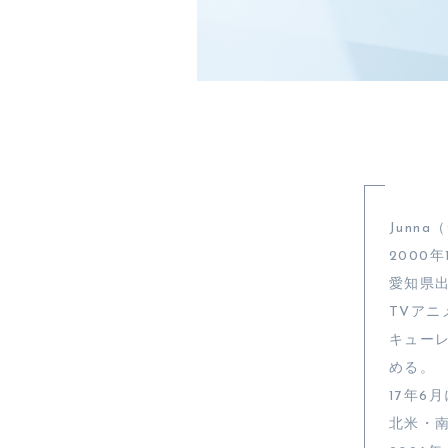
Junn
2000
愛知県
TVア
キュー
める。
17年
北米・