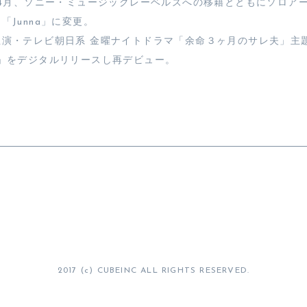
年4月、ソニー・ミュージックレーベルズへの移籍とともにソロア
「Junna」に変更。
主演・テレビ朝日系 金曜ナイトドラマ「余命３ヶ月のサレ夫」主
M」をデジタルリリースし再デビュー。
2017 (c) CUBEINC ALL RIGHTS RESERVED.