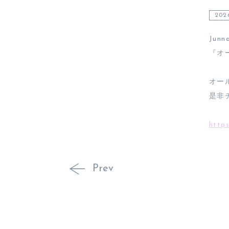
2026
Ju
『オ
オー
是非
https
Prev