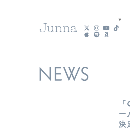
Select Language
▼
「
ー
決