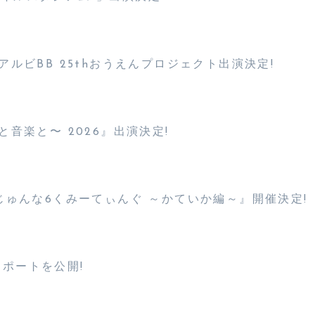
米フェス×アルビBB 25thおうえんプロジェクト出演決定!
音楽と〜 2026』出演決定!
じゅんな6くみーてぃんぐ ～かていか編～』開催決定!
ブレポートを公開!