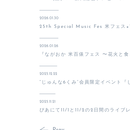
2026.01.30
25th Special Music Fes 
2026.01.26
『ながおか 米百俵フェス 〜花火と食と
2025.12.22
“じゅんな6くみ”会員限定イベント『
2025.11.21
ぴあにて11/1と11/2の2日間のライ