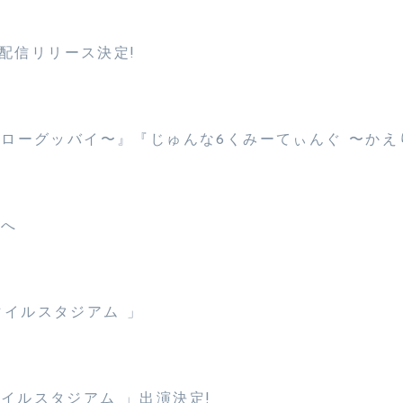
」配信リリース決定!
2026 〜ハローグッバイ〜』『じゅんな6くみーてぃんぐ 〜かえ
まへ
スマイルスタジアム 」
スマイルスタジアム 」出演決定!